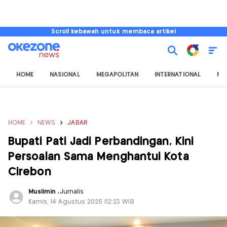
Scroll kebawah untuk membaca artikel
HOME
NASIONAL
MEGAPOLITAN
INTERNATIONAL
NU
HOME
NEWS
JABAR
Bupati Pati Jadi Perbandingan, Kini
Persoalan Sama Menghantui Kota
Cirebon
Muslimin
,
Jurnalis
Kamis, 14 Agustus 2025 |12:23 WIB