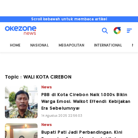
Scroll kebawah untuk membaca artikel
HOME
NASIONAL
MEGAPOLITAN
INTERNATIONAL
NU
Topic : WALI KOTA CIREBON
News
PBB di Kota Cirebon Naik 1.000% Bikin
Warga Emosi, Walkot Effendi: Kebijakan
Era Sebelumnya!
14 Agustus 2025 22:56:03
News
Bupati Pati Jadi Perbandingan, Kini