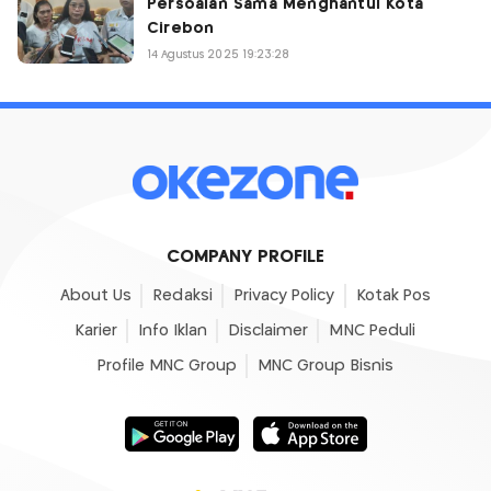
Persoalan Sama Menghantui Kota
Cirebon
14 Agustus 2025 19:23:28
COMPANY PROFILE
About Us
Redaksi
Privacy Policy
Kotak Pos
Karier
Info Iklan
Disclaimer
MNC Peduli
Profile MNC Group
MNC Group Bisnis