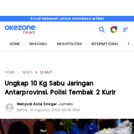
Scroll kebawah untuk membaca artikel
HOME
NASIONAL
MEGAPOLITAN
INTERNATIONAL
NU
HOME
NEWS
SUMUT
Ungkap 10 Kg Sabu Jaringan
Antarprovinsi, Polisi Tembak 2 Kurir
Wahyudi Aulia Siregar
,
Jurnalis
Kamis, 14 Agustus 2025 |01:05 WIB