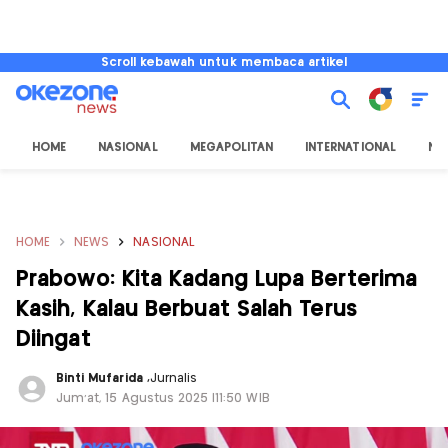
Scroll kebawah untuk membaca artikel
HOME
NASIONAL
MEGAPOLITAN
INTERNATIONAL
NU
HOME
NEWS
NASIONAL
Prabowo: Kita Kadang Lupa Berterima
Kasih, Kalau Berbuat Salah Terus
Diingat
Binti Mufarida
,
Jurnalis
Jum'at, 15 Agustus 2025 |11:50 WIB