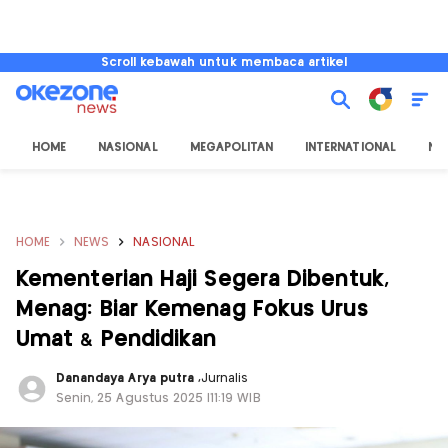
Scroll kebawah untuk membaca artikel
HOME
NASIONAL
MEGAPOLITAN
INTERNATIONAL
NU
HOME
NEWS
NASIONAL
Kementerian Haji Segera Dibentuk,
Menag: Biar Kemenag Fokus Urus
Umat & Pendidikan
Danandaya Arya putra
,
Jurnalis
Senin, 25 Agustus 2025 |11:19 WIB