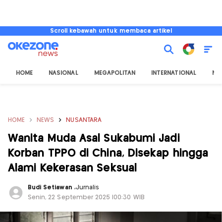
Scroll kebawah untuk membaca artikel
HOME
NASIONAL
MEGAPOLITAN
INTERNATIONAL
NU
HOME
NEWS
NUSANTARA
Wanita Muda Asal Sukabumi Jadi
Korban TPPO di China, Disekap hingga
Alami Kekerasan Seksual
Budi Setiawan
,
Jurnalis
Senin, 22 September 2025 |00:30 WIB