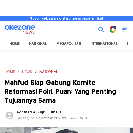
Scroll kebawah untuk membaca artikel
HOME
NASIONAL
MEGAPOLITAN
INTERNATIONAL
NU
HOME
NEWS
NASIONAL
Mahfud Siap Gabung Komite
Reformasi Polri, Puan: Yang Penting
Tujuannya Sama
Achmad Al Fiqri
,
Jurnalis
Selasa, 23 September 2025 |14:36 WIB