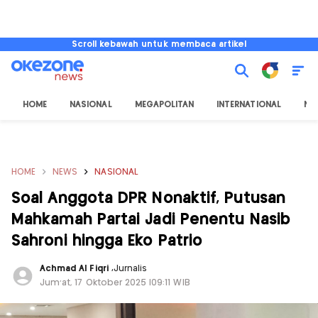
Scroll kebawah untuk membaca artikel
HOME
NASIONAL
MEGAPOLITAN
INTERNATIONAL
NU
HOME
NEWS
NASIONAL
Soal Anggota DPR Nonaktif, Putusan
Mahkamah Partai Jadi Penentu Nasib
Sahroni hingga Eko Patrio
Achmad Al Fiqri
,
Jurnalis
Jum'at, 17 Oktober 2025 |09:11 WIB