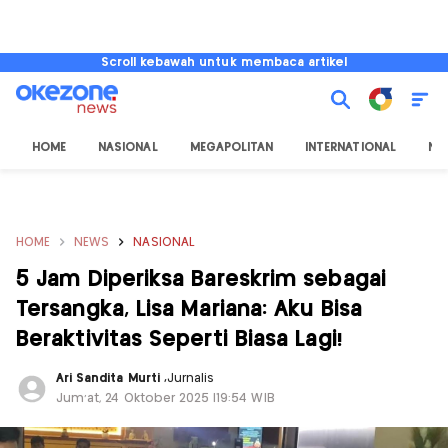
Scroll kebawah untuk membaca artikel
HOME
NASIONAL
MEGAPOLITAN
INTERNATIONAL
NU
HOME
NEWS
NASIONAL
5 Jam Diperiksa Bareskrim sebagai
Tersangka, Lisa Mariana: Aku Bisa
Beraktivitas Seperti Biasa Lagi!
Ari Sandita Murti
,
Jurnalis
Jum'at, 24 Oktober 2025 |19:54 WIB