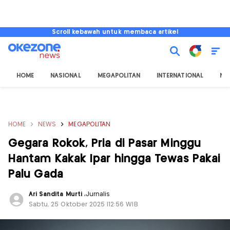
Scroll kebawah untuk membaca artikel
HOME
NASIONAL
MEGAPOLITAN
INTERNATIONAL
NU
HOME
NEWS
MEGAPOLITAN
Gegara Rokok, Pria di Pasar Minggu
Hantam Kakak Ipar hingga Tewas Pakai
Palu Gada
Ari Sandita Murti
,
Jurnalis
Sabtu, 25 Oktober 2025 |12:56 WIB