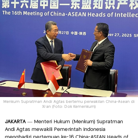
Menkum Supratman Andi Agtas bertemu perwakilan China-Asean di
Xi’an (Foto: Dok Kemenkum)
JAKARTA
— Menteri Hukum (Menkum) Supratman
Andi Agtas mewakili Pemerintah Indonesia
menghadiri pertemuan ke-16 China-ASEAN Heads of