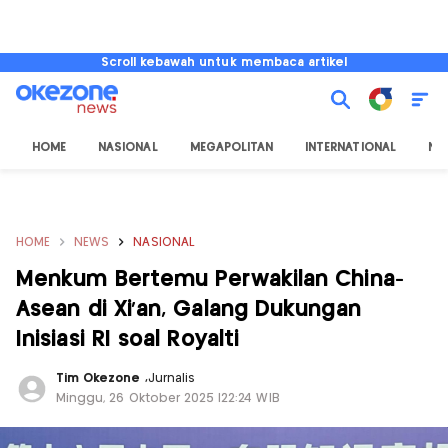
Scroll kebawah untuk membaca artikel
HOME
NASIONAL
MEGAPOLITAN
INTERNATIONAL
NU
HOME
NEWS
NASIONAL
Menkum Bertemu Perwakilan China-
Asean di Xi’an, Galang Dukungan
Inisiasi RI soal Royalti
Tim Okezone
,
Jurnalis
Minggu, 26 Oktober 2025 |22:24 WIB