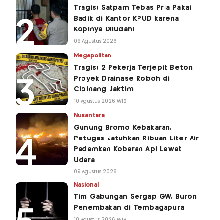
Tragis! Satpam Tebas Pria Pakai
Badik di Kantor KPUD karena
Kopinya Diludahi
09 Agustus 2026
Megapolitan
Tragis! 2 Pekerja Terjepit Beton
Proyek Drainase Roboh di
Cipinang Jaktim
10 Agustus 2026 WIB
Nusantara
Gunung Bromo Kebakaran,
Petugas Jatuhkan Ribuan Liter Air
Padamkan Kobaran Api Lewat
Udara
09 Agustus 2026
Nasional
Tim Gabungan Sergap GW, Buron
Penembakan di Tembagapura
10 Agustus 2026 WIB