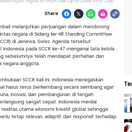
lola royalti digital di Forum Hak Cipta Dunia (Foto: Dok)
Share
mbali melanjutkan perjuangan dalam mendorong
al lintas negara di Sidang ke-48 Standing Committee
SCCR) di Jenewa, Swiss. Agenda tersebut
l Indonesia pada SCCR ke-47 mengenai tata kelola
 yang sebelumnya telah mendapat perhatian dan
i negara anggota.
mbukaan SCCR kali ini, Indonesia menegaskan
Te
nal harus terus berkembang secara seimbang agar
na, inovasi, dan pembangunan di tengah
erlangsung sangat cepat. Indonesia menilai
di realitas utama ekonomi kreatif global sehingga
 perlu tetap relevan, adaptif, dan responsif terhadap