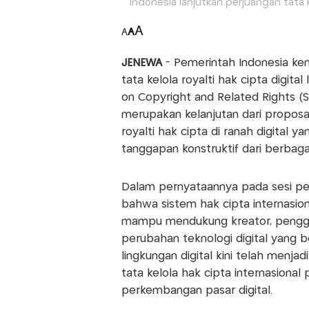
Indonesia lanjutkan perjuangan tata ke
A
A
A
JENEWA
- Pemerintah Indonesia ke
tata kelola royalti hak cipta digit
on Copyright and Related Rights (
merupakan kelanjutan dari proposa
royalti hak cipta di ranah digital
tanggapan konstruktif dari berbaga
Dalam pernyataannya pada sesi pe
bahwa sistem hak cipta internasio
mampu mendukung kreator, penggu
perubahan teknologi digital yang b
lingkungan digital kini telah menja
tata kelola hak cipta internasional
perkembangan pasar digital.