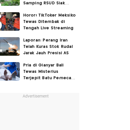
Samping RSUD Siak
Akibat Suntikan
Horor! TikToker Meksiko
Rocuronium
Tewas Ditembak di
Tengah Live Streaming
Laporan: Perang Iran
Telah Kuras Stok Rudal
Jarak Jauh Presisi AS
Pria di Gianyar Bali
Tewas Misterius
Terjepit Batu Pemecah
Ombak
Advertisement