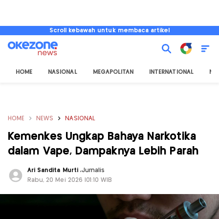
Scroll kebawah untuk membaca artikel
HOME
NASIONAL
MEGAPOLITAN
INTERNATIONAL
NU
HOME
NEWS
NASIONAL
Kemenkes Ungkap Bahaya Narkotika
dalam Vape, Dampaknya Lebih Parah
Ari Sandita Murti
,
Jurnalis
Rabu, 20 Mei 2026 |01:10 WIB