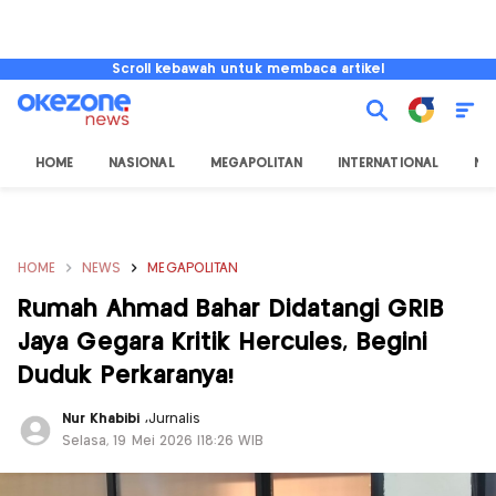
Scroll kebawah untuk membaca artikel
HOME
NASIONAL
MEGAPOLITAN
INTERNATIONAL
NU
HOME
NEWS
MEGAPOLITAN
Rumah Ahmad Bahar Didatangi GRIB
Jaya Gegara Kritik Hercules, Begini
Duduk Perkaranya!
Nur Khabibi
,
Jurnalis
Selasa, 19 Mei 2026 |18:26 WIB