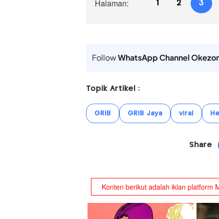
Halaman:
1
2
3
Follow
WhatsApp Channel Okezo
Topik Artikel :
GRIB
GRIB Jaya
viral
He
Share