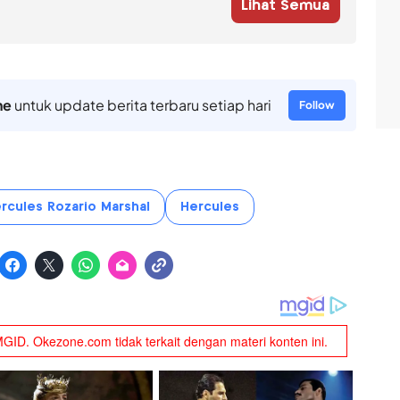
Lihat Semua
ne
untuk update berita terbaru setiap hari
Follow
rcules Rozario Marshal
Hercules