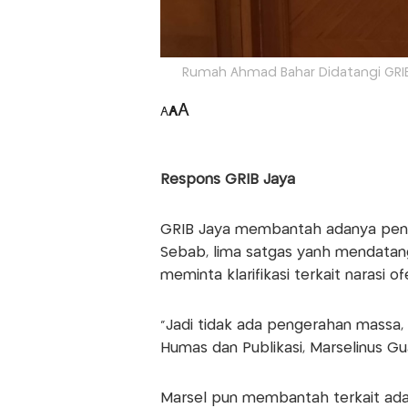
Rumah Ahmad Bahar Didatangi GRIB J
A
A
A
Respons GRIB Jaya
GRIB Jaya membantah adanya pen
Sebab, lima satgas yanh mendatang
meminta klarifikasi terkait narasi 
"Jadi tidak ada pengerahan massa, 
Humas dan Publikasi, Marselinus G
Marsel pun membantah terkait ada