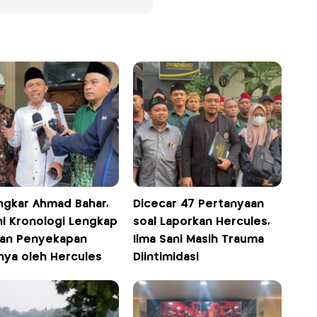
ngkar Ahmad Bahar,
Dicecar 47 Pertanyaan
ni Kronologi Lengkap
soal Laporkan Hercules,
an Penyekapan
Ilma Sani Masih Trauma
nya oleh Hercules
Diintimidasi