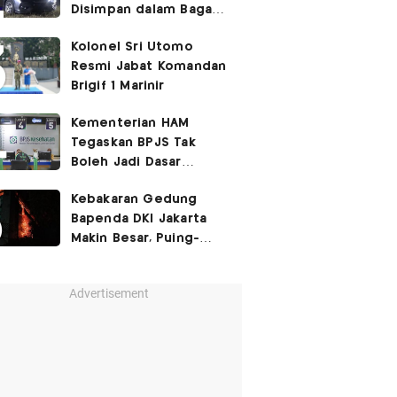
Disimpan dalam Bagasi
Honda Jazz
Kolonel Sri Utomo
Resmi Jabat Komandan
Brigif 1 Marinir
Kementerian HAM
Tegaskan BPJS Tak
Boleh Jadi Dasar
Perbedaan Kualitas
Kebakaran Gedung
Layanan Kesehatan
Bapenda DKI Jakarta
Makin Besar, Puing-
Puing Berjatuhan
Advertisement