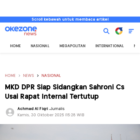
Scroll kebawah untuk membaca artikel
HOME
NASIONAL
MEGAPOLITAN
INTERNATIONAL
NU
HOME
NEWS
NASIONAL
MKD DPR Siap Sidangkan Sahroni Cs
Usai Rapat Internal Tertutup
Achmad Al Fiqri
,
Jurnalis
Kamis, 30 Oktober 2025 |15:28 WIB