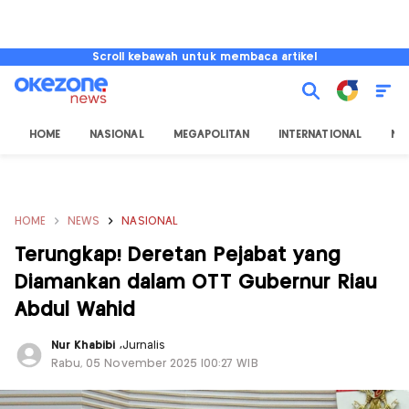
Scroll kebawah untuk membaca artikel
HOME
NASIONAL
MEGAPOLITAN
INTERNATIONAL
NU
HOME
NEWS
NASIONAL
Terungkap! Deretan Pejabat yang
Diamankan dalam OTT Gubernur Riau
Abdul Wahid
Nur Khabibi
,
Jurnalis
Rabu, 05 November 2025 |00:27 WIB