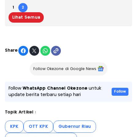
1
2
Lihat Semua
Share
Follow Okezone di Google News
Follow
WhatsApp Channel Okezone
untuk
Follow
update berita terbaru setiap hari
Topik Artikel :
KPK
OTT KPK
Gubernur Riau