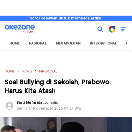
Scroll kebawah untuk membaca artikel
HOME
NASIONAL
MEGAPOLITAN
INTERNATIONAL
NU
HOME
NEWS
NASIONAL
Soal Bullying di Sekolah, Prabowo:
Harus Kita Atasi!
Binti Mufarida
,
Jurnalis
Senin, 17 November 2025 |14:27 WIB