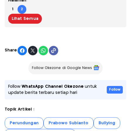
Halaman:
1
2
Lihat Semua
Share
Follow Okezone di Google News
Follow
WhatsApp Channel Okezone
untuk
Follow
update berita terbaru setiap hari
Topik Artikel :
Perundungan
Prabowo Subianto
Bullying