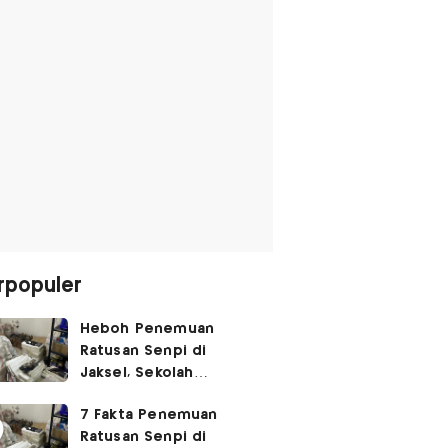
rpopuler
Heboh Penemuan
Ratusan Senpi di
Jaksel, Sekolah
Tegaskan Tak Ada
7 Fakta Penemuan
Kegiatan Eskul
Ratusan Senpi di
Menembak