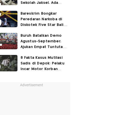
Sekolah Jaksel, Ada
Dugaan Narkoba hingga
Bareskrim Bongkar
Ruang Bunker
Peredaran Narkoba di
Diskotek Five Star Bali,
Ini Penampakannya!
Buruh Batalkan Demo
Agustus-September,
Ajukan Empat Tuntutan
ke Pemerintah
8 Fakta Kasus Mutilasi
Sadis di Depok: Pelaku
Incar Motor Korban
hingga Motif Terungkap
Advertisement