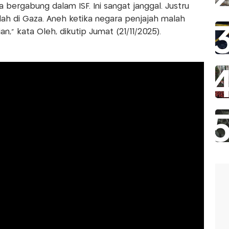
bergabung dalam ISF. Ini sangat janggal. Justru
alah di Gaza. Aneh ketika negara penjajah malah
,” kata Oleh, dikutip Jumat (21/11/2025).