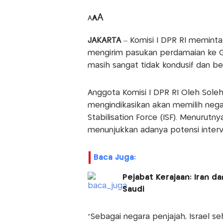
A
A
A
JAKARTA
– Komisi I DPR RI memint
mengirim pasukan perdamaian ke Gaz
masih sangat tidak kondusif dan be
Anggota Komisi I DPR RI Oleh Sole
mengindikasikan akan memilih neg
Stabilisation Force (ISF). Menurutny
menunjukkan adanya potensi interve
Baca Juga:
Pejabat Kerajaan: Iran 
Saudi
“Sebagai negara penjajah, Israel s