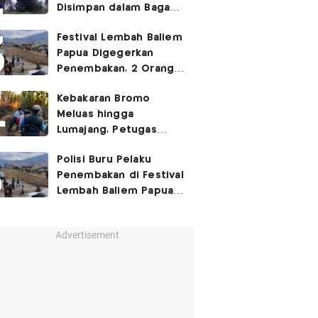
Disimpan dalam Bagasi
Honda Jazz
Festival Lembah Baliem
Papua Digegerkan
Penembakan, 2 Orang
Jadi Korban
Kebakaran Bromo
Meluas hingga
Lumajang, Petugas
Gabungan Buat Sekat
Polisi Buru Pelaku
Api
Penembakan di Festival
Lembah Baliem Papua
Pegunungan
Advertisement