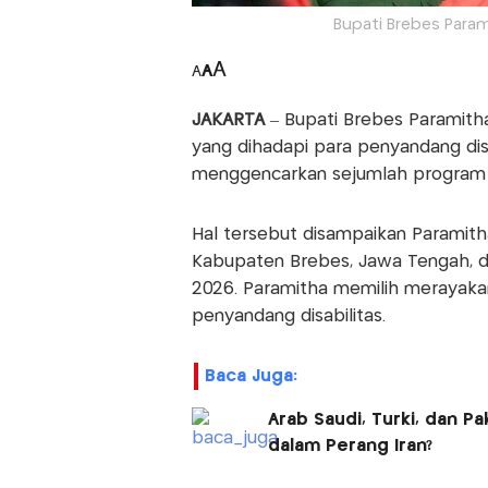
Bupati Brebes Param
A
A
A
JAKARTA
– Bupati Brebes Paramith
yang dihadapi para penyandang disa
menggencarkan sejumlah program ra
Hal tersebut disampaikan Paramith
Kabupaten Brebes, Jawa Tengah, 
2026. Paramitha memilih merayaka
penyandang disabilitas.
Baca Juga:
Arab Saudi, Turki, dan Pa
dalam Perang Iran?