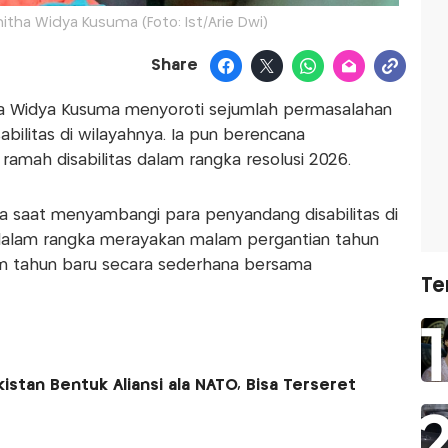
itha Widya Kusuma (Foto: Ist/Arie Dwi)
Share
a Widya Kusuma menyoroti sejumlah permasalahan
bilitas di wilayahnya. Ia pun berencana
mah disabilitas dalam rangka resolusi 2026.
a saat menyambangi para penyandang disabilitas di
dalam rangka merayakan malam pergantian tahun
n tahun baru secara sederhana bersama
Te
kistan Bentuk Aliansi ala NATO, Bisa Terseret