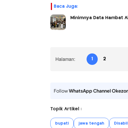
Baca Juga:
Minimnya Data Hambat Ak
Halaman:
1
2
Follow
WhatsApp Channel Okezo
Topik Artikel :
bupati
jawa tengah
Disabil