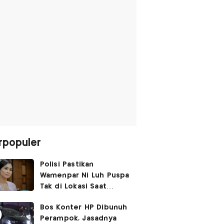
rpopuler
Polisi Pastikan
Wamenpar Ni Luh Puspa
Tak di Lokasi Saat
Penembakan Festival
Bos Konter HP Dibunuh
Lembah Baliem
Perampok, Jasadnya