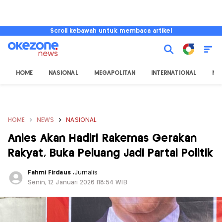
Scroll kebawah untuk membaca artikel
HOME
NASIONAL
MEGAPOLITAN
INTERNATIONAL
NU
HOME
NEWS
NASIONAL
Anies Akan Hadiri Rakernas Gerakan
Rakyat, Buka Peluang Jadi Partai Politik
Fahmi Firdaus
,
Jurnalis
Senin, 12 Januari 2026 |18:54 WIB