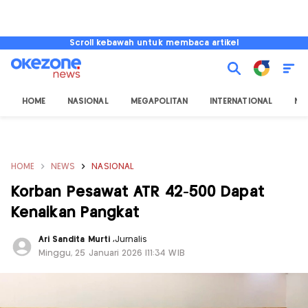
Scroll kebawah untuk membaca artikel
HOME
NASIONAL
MEGAPOLITAN
INTERNATIONAL
NU
HOME
NEWS
NASIONAL
Korban Pesawat ATR 42-500 Dapat
Kenaikan Pangkat
Ari Sandita Murti
,
Jurnalis
Minggu, 25 Januari 2026 |11:34 WIB