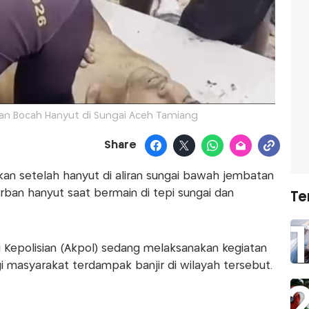
an Bocah Hanyut di Sungai Aceh Tamiang
Share
an setelah hanyut di aliran sungai bawah jembatan
orban hanyut saat bermain di tepi sungai dan
Te
i Kepolisian (Akpol) sedang melaksanakan kegiatan
gi masyarakat terdampak banjir di wilayah tersebut.