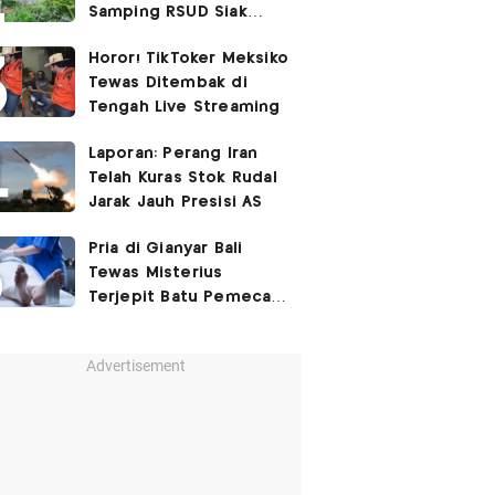
Samping RSUD Siak
Akibat Suntikan
Horor! TikToker Meksiko
Rocuronium
Tewas Ditembak di
Tengah Live Streaming
Laporan: Perang Iran
Telah Kuras Stok Rudal
Jarak Jauh Presisi AS
Pria di Gianyar Bali
Tewas Misterius
Terjepit Batu Pemecah
Ombak
Advertisement