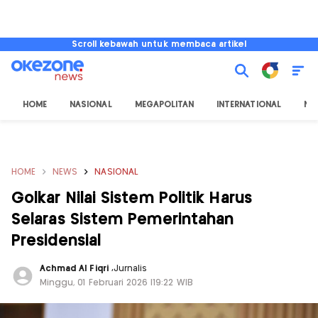
Scroll kebawah untuk membaca artikel
HOME
NASIONAL
MEGAPOLITAN
INTERNATIONAL
NU
HOME
NEWS
NASIONAL
Golkar Nilai Sistem Politik Harus
Selaras Sistem Pemerintahan
Presidensial
Achmad Al Fiqri
,
Jurnalis
Minggu, 01 Februari 2026 |19:22 WIB