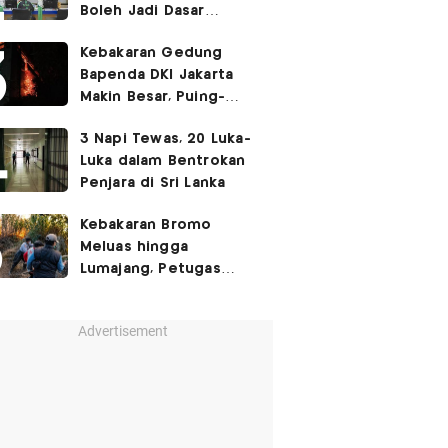
Boleh Jadi Dasar
Perbedaan Kualitas
Kebakaran Gedung
Layanan Kesehatan
Bapenda DKI Jakarta
Makin Besar, Puing-
Puing Berjatuhan
3 Napi Tewas, 20 Luka-
Luka dalam Bentrokan
Penjara di Sri Lanka
Kebakaran Bromo
Meluas hingga
Lumajang, Petugas
Gabungan Buat Sekat
Api
Advertisement