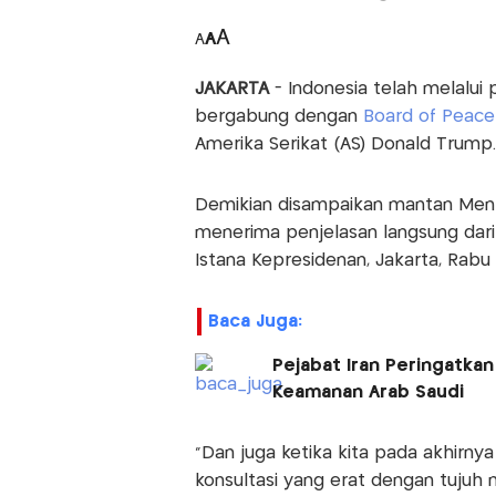
A
A
A
JAKARTA
- Indonesia telah melalu
bergabung dengan
Board of Peac
Amerika Serikat (AS) Donald Trump.
Demikian disampaikan mantan Mente
menerima penjelasan langsung dar
Istana Kepresidenan, Jakarta, Rabu
Baca Juga:
Pejabat Iran Peringatkan
Keamanan Arab Saudi
"Dan juga ketika kita pada akhirny
konsultasi yang erat dengan tujuh