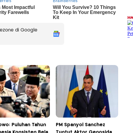
ezone di Google
owo: Puluhan Tahun
PM Spanyol Sánchez
nesia Konsisten Bela
Tuntut Aktor Genosida