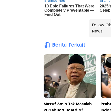
Follow Ok
News
Berita Terkait
Ma'ruf Amin Tak Masalah
Prab
RI Gabung Board of
Indo