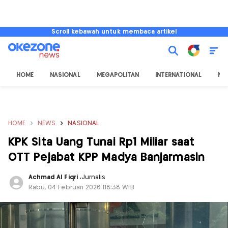
Scroll kebawah untuk membaca artikel
HOME
NASIONAL
MEGAPOLITAN
INTERNATIONAL
NU
HOME
NEWS
NASIONAL
KPK Sita Uang Tunai Rp1 Miliar saat
OTT Pejabat KPP Madya Banjarmasin
Achmad Al Fiqri
,
Jurnalis
Rabu, 04 Februari 2026 |18:38 WIB