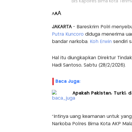
Eks Kapolres Bima Kota Teri
A
A
A
JAKARTA
- Bareskrim Polri menye
Putra Kuncoro
diduga menerima uan
bandar narkoba.
Koh Erwin
sendiri s
Hal itu diungkapkan Direktur Tindak
Hadi Santoso, Sabtu (28/2/2026).
Baca Juga:
Apakah Pakistan, Turki, 
“Intinya uang keamanan untuk yang
Narkoba Polres Bima Kota AKP Malau