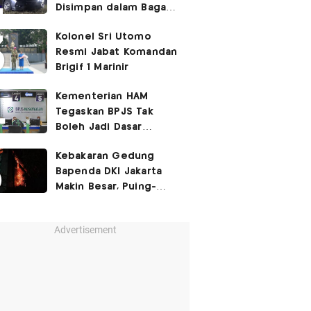
Disimpan dalam Bagasi
Honda Jazz
Kolonel Sri Utomo
Resmi Jabat Komandan
Brigif 1 Marinir
Kementerian HAM
Tegaskan BPJS Tak
Boleh Jadi Dasar
Perbedaan Kualitas
Kebakaran Gedung
Layanan Kesehatan
Bapenda DKI Jakarta
Makin Besar, Puing-
Puing Berjatuhan
Advertisement