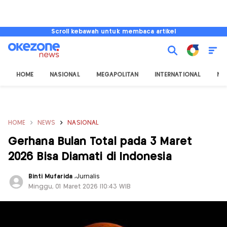
Scroll kebawah untuk membaca artikel
HOME
NASIONAL
MEGAPOLITAN
INTERNATIONAL
NU
HOME
NEWS
NASIONAL
Gerhana Bulan Total pada 3 Maret
2026 Bisa Diamati di Indonesia
Binti Mufarida
,
Jurnalis
Minggu, 01 Maret 2026 |10:43 WIB