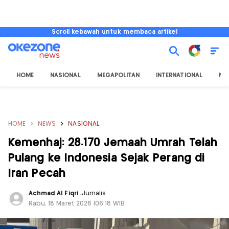
Scroll kebawah untuk membaca artikel
HOME
NASIONAL
MEGAPOLITAN
INTERNATIONAL
NU
HOME
NEWS
NASIONAL
Kemenhaj: 28.170 Jemaah Umrah Telah
Pulang ke Indonesia Sejak Perang di
Iran Pecah
Achmad Al Fiqri
,
Jurnalis
Rabu, 18 Maret 2026 |06:18 WIB