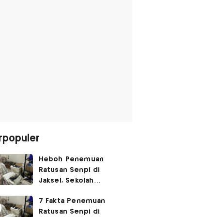
rpopuler
Heboh Penemuan
Ratusan Senpi di
Jaksel, Sekolah
Tegaskan Tak Ada
7 Fakta Penemuan
Kegiatan Eskul
Ratusan Senpi di
Menembak