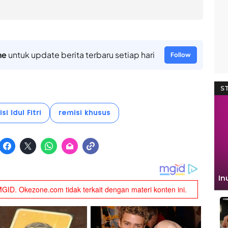
ne
untuk update berita terbaru setiap hari
Follow
si Idul Fitri
remisi khusus