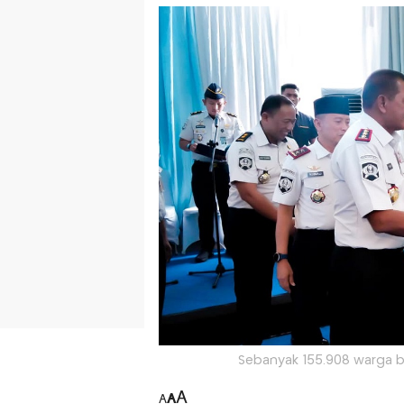
Sebanyak 155.908 warga bin
A
A
A