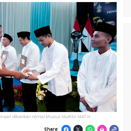
aan diberikan remisi khusus Idulfitri 1447 H.
Share