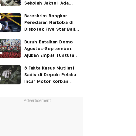
Sekolah Jaksel, Ada
Dugaan Narkoba hingga
Bareskrim Bongkar
Ruang Bunker
Peredaran Narkoba di
Diskotek Five Star Bali,
Ini Penampakannya!
Buruh Batalkan Demo
Agustus-September,
Ajukan Empat Tuntutan
ke Pemerintah
8 Fakta Kasus Mutilasi
Sadis di Depok: Pelaku
Incar Motor Korban
hingga Motif Terungkap
Advertisement