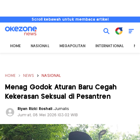
Scroll kebawah untuk membaca artikel
HOME
NASIONAL
MEGAPOLITAN
INTERNATIONAL
NU
HOME
NEWS
NASIONAL
Menag Godok Aturan Baru Cegah
Kekerasan Seksual di Pesantren
Riyan Rizki Roshali
,
Jurnalis
Jum'at, 08 Mei 2026 |03:02 WIB