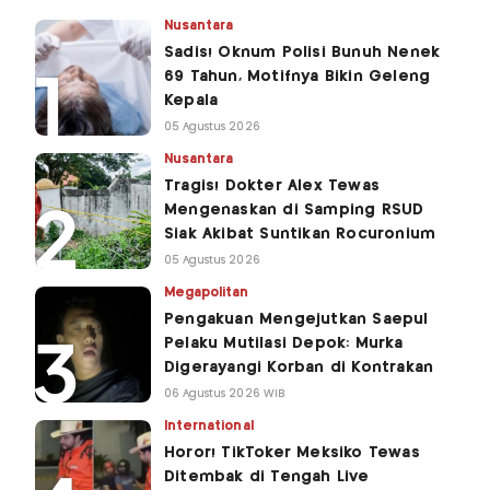
Nusantara
Sadis! Oknum Polisi Bunuh Nenek
69 Tahun, Motifnya Bikin Geleng
Kepala
05 Agustus 2026
Nusantara
Tragis! Dokter Alex Tewas
Mengenaskan di Samping RSUD
Siak Akibat Suntikan Rocuronium
05 Agustus 2026
Megapolitan
Pengakuan Mengejutkan Saepul
Pelaku Mutilasi Depok: Murka
Digerayangi Korban di Kontrakan
06 Agustus 2026 WIB
International
Horor! TikToker Meksiko Tewas
Ditembak di Tengah Live