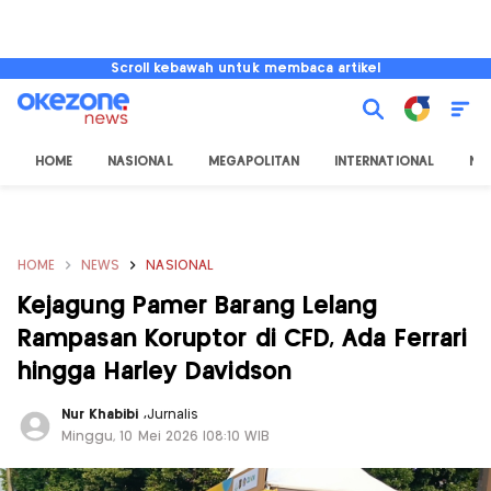
Scroll kebawah untuk membaca artikel
HOME
NASIONAL
MEGAPOLITAN
INTERNATIONAL
NU
HOME
NEWS
NASIONAL
Kejagung Pamer Barang Lelang
Rampasan Koruptor di CFD, Ada Ferrari
hingga Harley Davidson
Nur Khabibi
,
Jurnalis
Minggu, 10 Mei 2026 |08:10 WIB