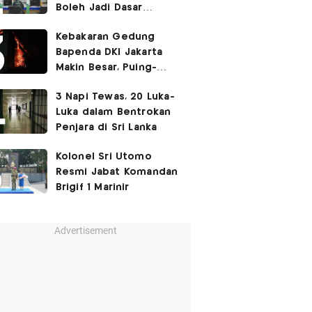
Boleh Jadi Dasar
Perbedaan Kualitas
Kebakaran Gedung
Layanan Kesehatan
Bapenda DKI Jakarta
Makin Besar, Puing-
Puing Berjatuhan
3 Napi Tewas, 20 Luka-
Luka dalam Bentrokan
Penjara di Sri Lanka
Kolonel Sri Utomo
Resmi Jabat Komandan
Brigif 1 Marinir
Advertisement