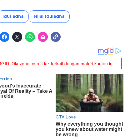
idul adha
Hilal Iduladha