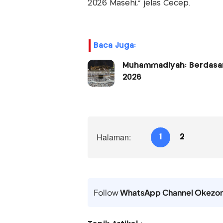
2026 Masehi,” jelas Cecep.
Baca Juga:
Muhammadiyah: Berdasark
2026
Halaman:
1
2
Follow
WhatsApp Channel Okezo