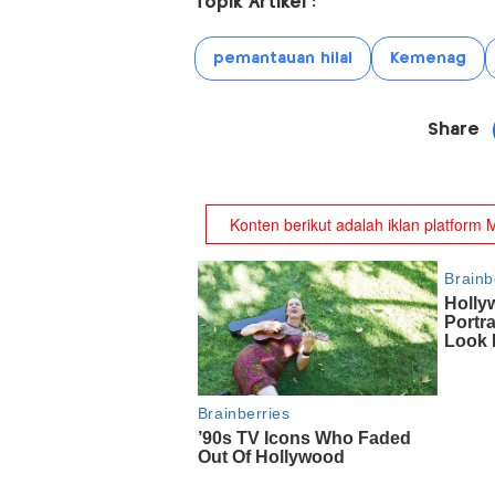
Topik Artikel :
pemantauan hilal
Kemenag
Share