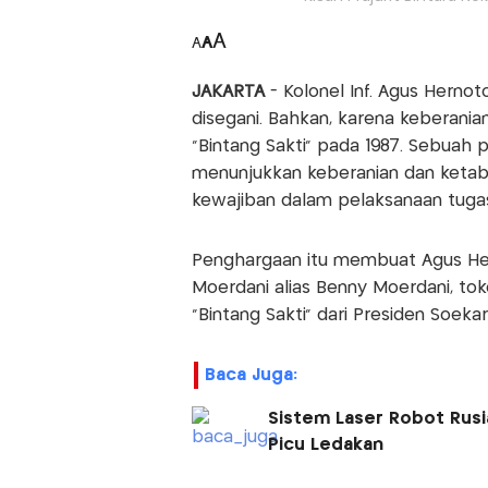
A
A
A
JAKARTA
- Kolonel Inf. Agus Herno
disegani. Bahkan, karena keberani
"Bintang Sakti" pada 1987. Sebua
menunjukkan keberanian dan ketab
kewajiban dalam pelaksanaan tugas 
Penghargaan itu membuat Agus Her
Moerdani alias Benny Moerdani, tok
“Bintang Sakti” dari Presiden Soekar
Baca Juga:
Sistem Laser Robot Rusi
Picu Ledakan