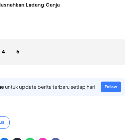
Musnahkan Ladang Ganja
4
5
ne
untuk update berita terbaru setiap hari
Follow
us