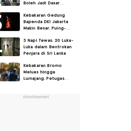
Boleh Jadi Dasar
Perbedaan Kualitas
Kebakaran Gedung
Layanan Kesehatan
Bapenda DKI Jakarta
Makin Besar, Puing-
Puing Berjatuhan
3 Napi Tewas, 20 Luka-
Luka dalam Bentrokan
Penjara di Sri Lanka
Kebakaran Bromo
Meluas hingga
Lumajang, Petugas
Gabungan Buat Sekat
Api
Advertisement