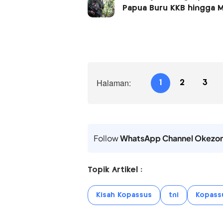
Papua Buru KKB hingga 
Halaman:
1
2
3
Follow
WhatsApp Channel Okezo
Topik Artikel :
Kisah Kopassus
tni
Kopass