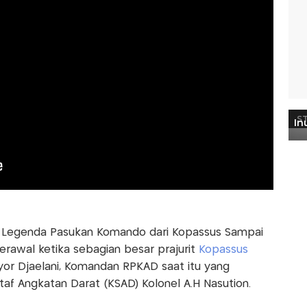
to: Legenda Pasukan Komando dari Kopassus Sampai
erawal ketika sebagian besar prajurit
Kopassus
r Djaelani, Komandan RPKAD saat itu yang
af Angkatan Darat (KSAD) Kolonel A.H Nasution.