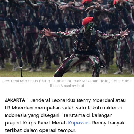
Jenderal Kopassus Paling Ditakuti Ini Tolak Makanan Hotel, Setia pada
Bekal Masakan Istri
JAKARTA
- Jenderal Leonardus Benny Moerdani atau
LB Moerdani merupakan salah satu tokoh militer di
Indonesia yang disegani, terutama di kalangan
prajurit Korps Baret Merah
Kopassus
. Benny banyak
terlibat dalam operasi tempur.