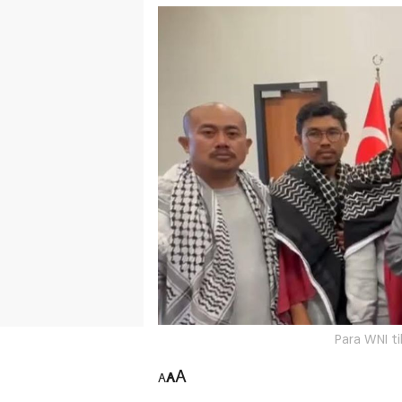
Para WNI ti
A
A
A