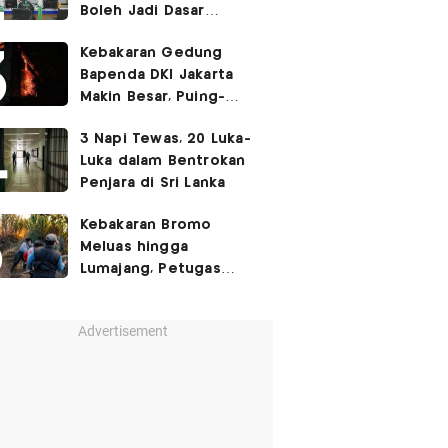
Boleh Jadi Dasar
Perbedaan Kualitas
Kebakaran Gedung
Layanan Kesehatan
Bapenda DKI Jakarta
Makin Besar, Puing-
Puing Berjatuhan
3 Napi Tewas, 20 Luka-
Luka dalam Bentrokan
Penjara di Sri Lanka
Kebakaran Bromo
Meluas hingga
Lumajang, Petugas
Gabungan Buat Sekat
Api
Advertisement