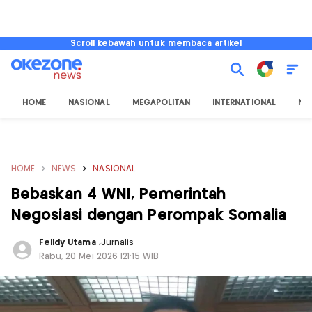
Scroll kebawah untuk membaca artikel
HOME
NASIONAL
MEGAPOLITAN
INTERNATIONAL
NU
HOME
NEWS
NASIONAL
Bebaskan 4 WNI, Pemerintah
Negosiasi dengan Perompak Somalia
Felldy Utama
,
Jurnalis
Rabu, 20 Mei 2026 |21:15 WIB