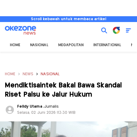
Scroll kebawah untuk membaca artikel
HOME
NASIONAL
MEGAPOLITAN
INTERNATIONAL
NU
HOME
NEWS
NASIONAL
Mendiktisaintek Bakal Bawa Skandal
Riset Palsu ke Jalur Hukum
Felldy Utama
,
Jurnalis
Selasa, 02 Juni 2026 |13:30 WIB