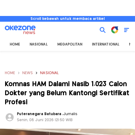
Scroll kebawah untuk membaca artikel
HOME
NASIONAL
MEGAPOLITAN
INTERNATIONAL
NU
HOME
NEWS
NASIONAL
Komnas HAM Dalami Nasib 1.023 Calon
Dokter yang Belum Kantongi Sertifikat
Profesi
Puteranegara Batubara
,
Jurnalis
Senin, 08 Juni 2026 |21:50 WIB