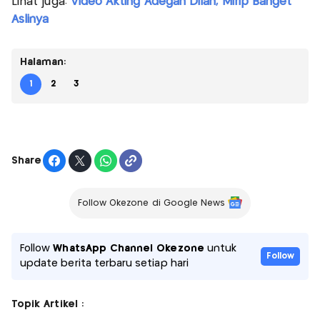
Lihat juga:
Video Akting Adegan Dilan, Mirip Banget
Aslinya
Halaman:
1
2
3
Share
Follow Okezone di Google News
Follow
WhatsApp Channel Okezone
untuk
Follow
update berita terbaru setiap hari
Topik Artikel :