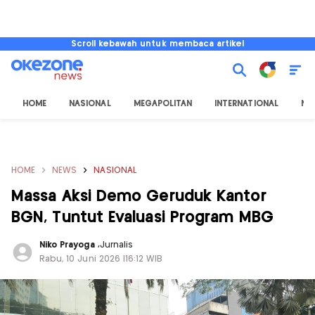
Scroll kebawah untuk membaca artikel
HOME
NASIONAL
MEGAPOLITAN
INTERNATIONAL
NU
HOME
NEWS
NASIONAL
Massa Aksi Demo Geruduk Kantor
BGN, Tuntut Evaluasi Program MBG
Niko Prayoga
,
Jurnalis
Rabu, 10 Juni 2026 |16:12 WIB