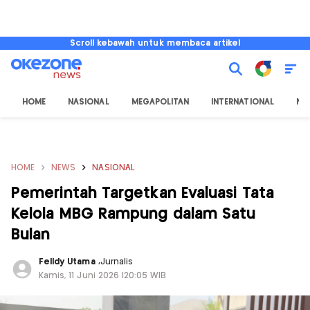
Scroll kebawah untuk membaca artikel
HOME
NASIONAL
MEGAPOLITAN
INTERNATIONAL
NU
HOME
NEWS
NASIONAL
Pemerintah Targetkan Evaluasi Tata
Kelola MBG Rampung dalam Satu
Bulan
Felldy Utama
,
Jurnalis
Kamis, 11 Juni 2026 |20:05 WIB