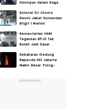
Disimpan dalam Bagasi
Honda Jazz
Kolonel Sri Utomo
Resmi Jabat Komandan
Brigif 1 Marinir
Kementerian HAM
Tegaskan BPJS Tak
Boleh Jadi Dasar
Perbedaan Kualitas
Kebakaran Gedung
Layanan Kesehatan
Bapenda DKI Jakarta
Makin Besar, Puing-
Puing Berjatuhan
Advertisement