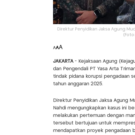
Direktur Penyidikan Jaksa Agung Mu
(Foto
A
A
A
JAKARTA
- Kejaksaan Agung (Kejagu
dan Pengendali PT Yasa Arta Trima
tindak pidana korupsi pengadaan se
tahun anggaran 2025.
Direktur Penyidikan Jaksa Agung M
Nahdi mengungkapkan kasus ini be
melakukan pertemuan dengan mant
tersebut bertujuan untuk memprese
mendapatkan proyek pengadaan bar