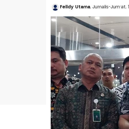
Felldy Utama
, Jurnalis-Jum'at,