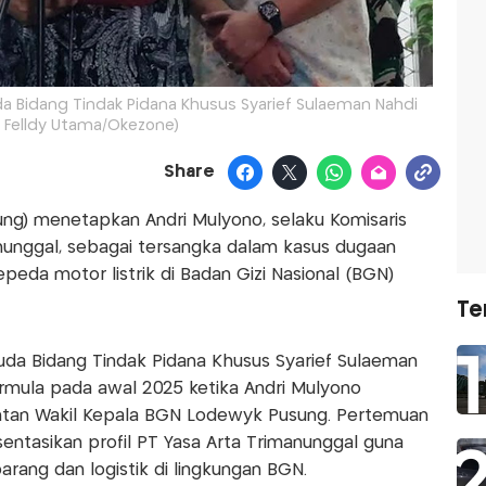
da Bidang Tindak Pidana Khusus Syarief Sulaeman Nahdi
: Felldy Utama/Okezone)
Share
ng) menetapkan Andri Mulyono, selaku Komisaris
nunggal, sebagai tersangka dalam kasus dugaan
peda motor listrik di Badan Gizi Nasional (BGN)
Te
uda Bidang Tindak Pidana Khusus Syarief Sulaeman
rmula pada awal 2025 ketika Andri Mulyono
an Wakil Kepala BGN Lodewyk Pusung. Pertemuan
ntasikan profil PT Yasa Arta Trimanunggal guna
ang dan logistik di lingkungan BGN.