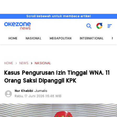
Scroll kebawah untuk membaca artikel
HOME
NASIONAL
MEGAPOLITAN
INTERNATIONAL
NU
HOME
NEWS
NASIONAL
Kasus Pengurusan Izin Tinggal WNA, 11
Orang Saksi Dipanggil KPK
Nur Khabibi
,
Jurnalis
Rabu, 17 Juni 2026 |15:48 WIB