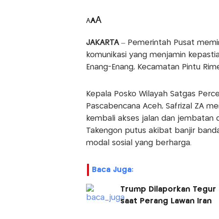
A
A
A
JAKARTA
– Pemerintah Pusat mem
komunikasi yang menjamin kepasti
Enang-Enang, Kecamatan Pintu Rim
Kepala Posko Wilayah Satgas Percep
Pascabencana Aceh, Safrizal ZA 
kembali akses jalan dan jembatan di
Takengon putus akibat banjir ban
modal sosial yang berharga.
Baca Juga:
Trump Dilaporkan Tegur 
saat Perang Lawan Iran