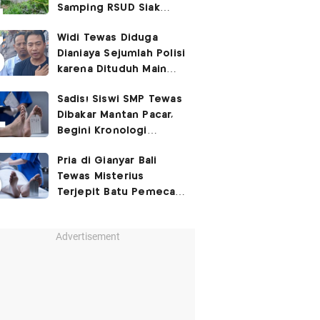
Samping RSUD Siak
Akibat Suntikan
Widi Tewas Diduga
Rocuronium
Dianiaya Sejumlah Polisi
karena Dituduh Main
Judol
Sadis! Siswi SMP Tewas
Dibakar Mantan Pacar,
Begini Kronologi
Lengkapnya
Pria di Gianyar Bali
Tewas Misterius
Terjepit Batu Pemecah
Ombak
Advertisement