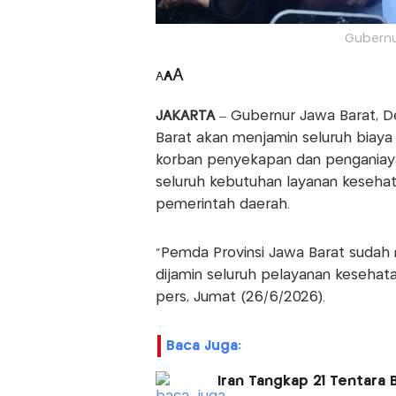
Gubernu
A
A
A
JAKARTA
– Gubernur Jawa Barat, D
Barat akan menjamin seluruh biay
korban penyekapan dan pengania
seluruh kebutuhan layanan keseha
pemerintah daerah.
"Pemda Provinsi Jawa Barat suda
dijamin seluruh pelayanan kesehat
pers, Jumat (26/6/2026).
Baca Juga:
Iran Tangkap 21 Tentara