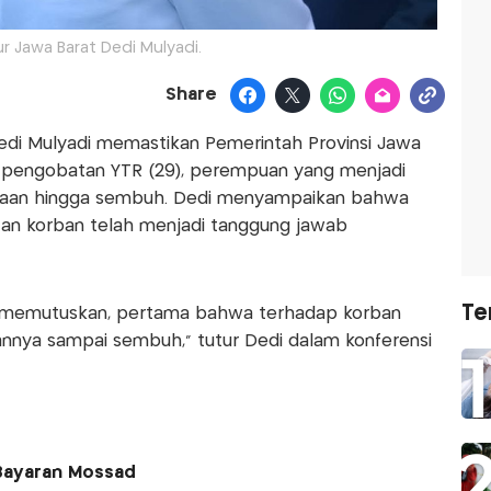
r Jawa Barat Dedi Mulyadi.
Share
edi Mulyadi memastikan Pemerintah Provinsi Jawa
a pengobatan YTR (29), perempuan yang menjadi
yaan hingga sembuh. Dedi menyampaikan bahwa
tan korban telah menjadi tanggung jawab
Te
h memutuskan, pertama bahwa terhadap korban
annya sampai sembuh," tutur Dedi dalam konferensi
 Bayaran Mossad