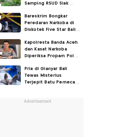
Samping RSUD Siak
Akibat Suntikan
Bareskrim Bongkar
Rocuronium
Peredaran Narkoba di
Diskotek Five Star Bali,
Ini Penampakannya!
Kapolresta Banda Aceh
dan Kasat Narkoba
Diperiksa Propam Polri,
Ada Apa?
Pria di Gianyar Bali
Tewas Misterius
Terjepit Batu Pemecah
Ombak
Advertisement