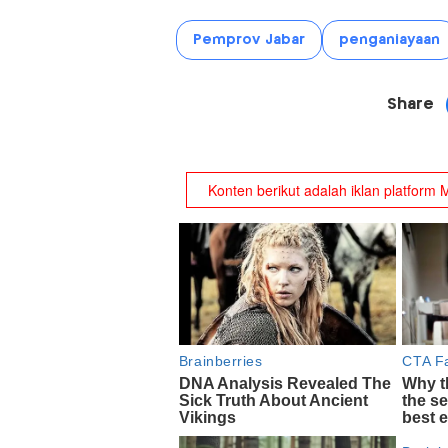
Pemprov Jabar
penganiayaan
Share