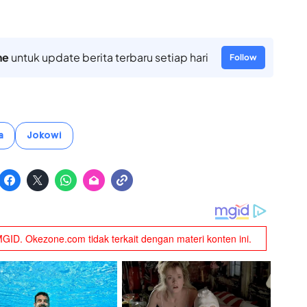
ne
untuk update berita terbaru setiap hari
Follow
a
Jokowi