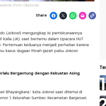
widodo (foto: Okezone)
Share
do (Jokowi) mengungkap isi pembicaraannya
f Kalla (JK), saat bertemu dalam Upacara HUT
6. Pertemuan keduanya menjadi perhatian karena
u kasus dugaan fitnah ijazah palsu Jokowi.
Te
Terlalu Bergantung dengan Kekuatan Asing
ri Bhayangkara," kata Jokowi saat ditemui di
omor 1, Kelurahan Sumber, Kecamatan Banjarsari,