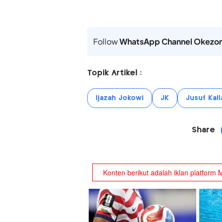
Follow
WhatsApp Channel Okezo
Topik Artikel :
Ijazah Jokowi
JK
Jusuf Kall
Share