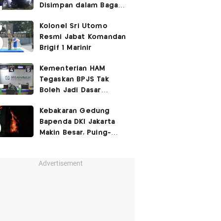
Disimpan dalam Bagasi
Honda Jazz
Kolonel Sri Utomo
Resmi Jabat Komandan
Brigif 1 Marinir
Kementerian HAM
Tegaskan BPJS Tak
Boleh Jadi Dasar
Perbedaan Kualitas
Kebakaran Gedung
Layanan Kesehatan
Bapenda DKI Jakarta
Makin Besar, Puing-
Puing Berjatuhan
Advertisement