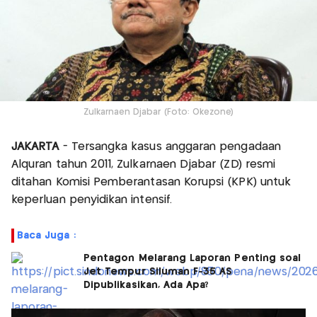
Zulkarnaen Djabar (Foto: Okezone)
JAKARTA
- Tersangka kasus anggaran pengadaan
Alquran tahun 2011, Zulkarnaen Djabar (ZD) resmi
ditahan Komisi Pemberantasan Korupsi (KPK) untuk
keperluan penyidikan intensif.
Baca Juga :
Pentagon Melarang Laporan Penting soal
Jet Tempur Siluman F-35 AS
Dipublikasikan, Ada Apa?