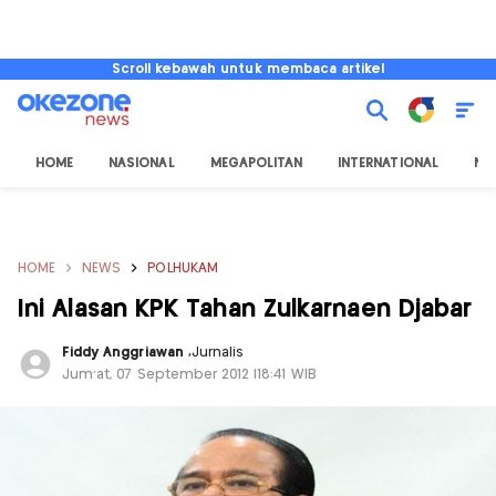
Scroll kebawah untuk membaca artikel
HOME
NASIONAL
MEGAPOLITAN
INTERNATIONAL
NU
HOME
NEWS
POLHUKAM
Ini Alasan KPK Tahan Zulkarnaen Djabar
Fiddy Anggriawan
,
Jurnalis
Jum'at, 07 September 2012 |18:41 WIB