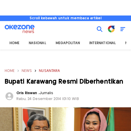
Scroll kebawah untuk membaca artikel
HOME
NASIONAL
MEGAPOLITAN
INTERNATIONAL
NU
HOME
NEWS
NUSANTARA
Bupati Karawang Resmi Diberhentikan
Oris Riswan
,
Jurnalis
Rabu, 24 Desember 2014 |01:10 WIB