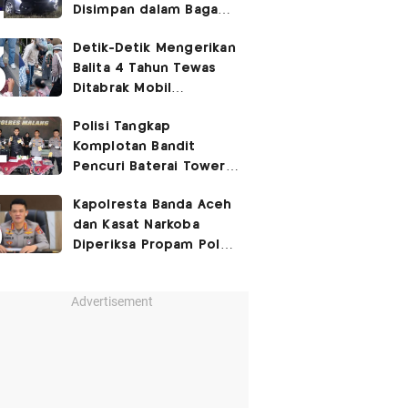
Disimpan dalam Bagasi
Honda Jazz
Detik-Detik Mengerikan
Balita 4 Tahun Tewas
Ditabrak Mobil
Kapolsek
Polisi Tangkap
Komplotan Bandit
Pencuri Baterai Tower,
Kerugian Capai Rp432
Kapolresta Banda Aceh
Juta
dan Kasat Narkoba
Diperiksa Propam Polri,
Ada Apa?
Advertisement