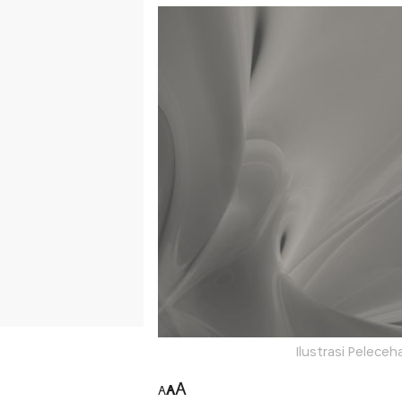
Ilustrasi Pelece
A
A
A