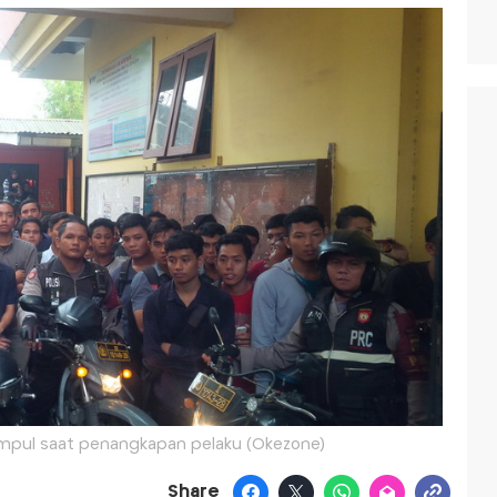
pul saat penangkapan pelaku (Okezone)
Share