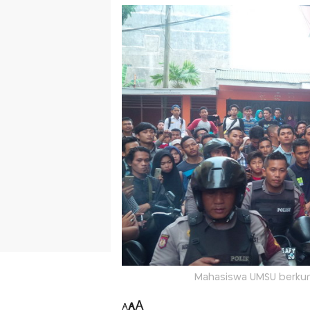
Mahasiswa UMSU berkum
A
A
A