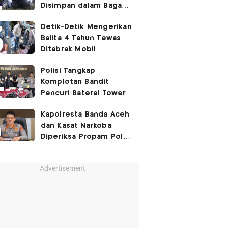
Disimpan dalam Bagasi
Honda Jazz
Detik-Detik Mengerikan
Balita 4 Tahun Tewas
Ditabrak Mobil
Kapolsek
Polisi Tangkap
Komplotan Bandit
Pencuri Baterai Tower,
Kerugian Capai Rp432
Kapolresta Banda Aceh
Juta
dan Kasat Narkoba
Diperiksa Propam Polri,
Ada Apa?
Advertisement